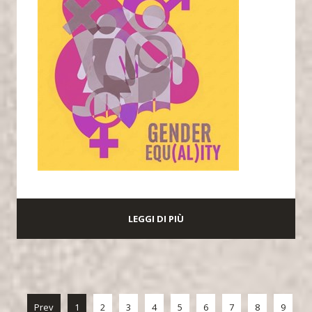
LEGGI DI PIÙ
Prev
1
2
3
4
5
6
7
8
9