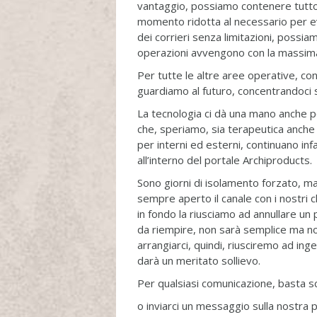
vantaggio, possiamo contenere tutto
momento ridotta al necessario per ev
dei corrieri senza limitazioni, possi
operazioni avvengono con la massima 
Per tutte le altre aree operative, c
guardiamo al futuro, concentrandoci 
La tecnologia ci dà una mano anche per
che, speriamo, sia terapeutica anch
per interni ed esterni, continuano inf
all’interno del portale Archiproducts.
Sono giorni di isolamento forzato, ma 
sempre aperto il canale con i nostri cl
in fondo la riusciamo ad annullare u
da riempire, non sarà semplice ma noi 
arrangiarci, quindi, riusciremo ad in
darà un meritato sollievo.
Per qualsiasi comunicazione, basta s
o inviarci un messaggio sulla nostra