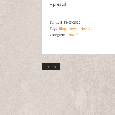
A presto!
Scritto il: 18/03/2020
Tag :
Blog
News
Novità
Categorie :
Novità
<