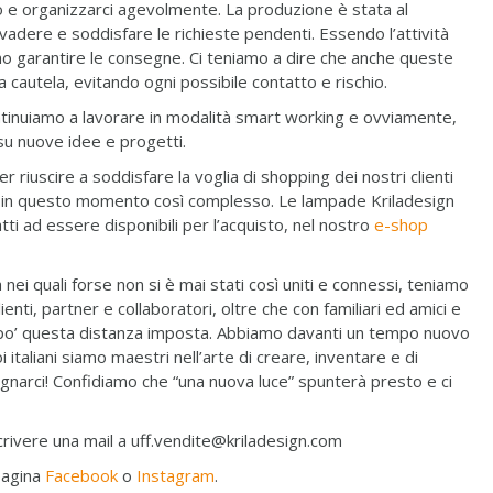
 e organizzarci agevolmente. La produzione è stata al
adere e soddisfare le richieste pendenti. Essendo l’attività
amo garantire le consegne. Ci teniamo a dire che anche queste
cautela, evitando ogni possibile contatto e rischio.
ontinuiamo a lavorare in modalità smart working e ovviamente,
su nuove idee e progetti.
 riuscire a soddisfare la voglia di shopping dei nostri clienti
e in questo momento così complesso. Le lampade Kriladesign
atti ad essere disponibili per l’acquisto, nel nostro
e-shop
nei quali forse non si è mai stati così uniti e connessi, teniamo
ienti, partner e collaboratori, oltre che con familiari ed amici e
n po’ questa distanza imposta. Abbiamo davanti un tempo nuovo
italiani siamo maestri nell’arte di creare, inventare e di
gegnarci! Confidiamo che “una nuova luce” spunterà presto e ci
crivere una mail a uff.vendite@kriladesign.com
 pagina
Facebook
o
Instagram
.