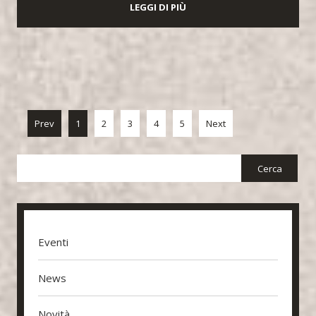
LEGGI DI PIÙ
Prev
1
2
3
4
5
Next
Eventi
News
Novità